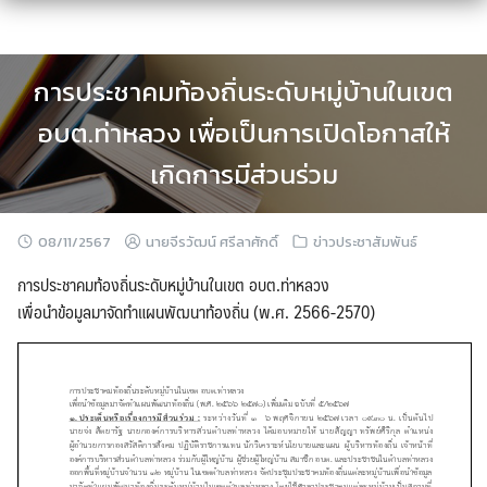
Skip
to
content
การประชาคมท้องถิ่นระดับหมู่บ้านในเขต
อบต.ท่าหลวง เพื่อเป็นการเปิดโอกาสให้
เกิดการมีส่วนร่วม
08/11/2567
นายจีรวัฒน์ ศรีลาศักดิ์
ข่าวประชาสัมพันธ์
การประชาคมท้องถิ่นระดับหมู่บ้านในเขต อบต.ท่าหลวง
เพื่อนำข้อมูลมาจัดทำแผนพัฒนาท้องถิ่น (พ.ศ. 2566-2570)