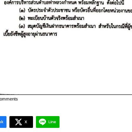
Comments
ok
X
Line