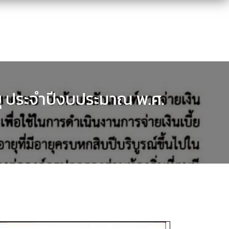
งอายุ ประจำปีงบประมาณ พ.ศ.