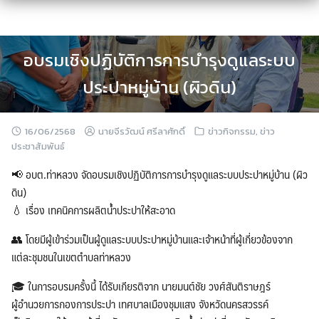
Skip
to
content
อบรมเชิงปฏิบัติการการบำรุงดูแลระบบ
ประปาหมู่บ้าน (ผิวดิน)
16/06/2568
นายจีรวัฒน์ ศรีลาศักดิ์
ข่าวกิจกรรม
,
ข่าว
ประชาสัมพันธ์
📢 อบต.ท่าหลวง จัดอบรมเชิงปฏิบัติการการบำรุงดูแลระบบประปาหมู่บ้าน (ผิว
ดิน)
💧 เรื่อง เทคนิคการผลิตน้ำประปาให้สะอาด
👥 โดยมีผู้เข้าร่วมเป็นผู้ดูแลระบบประปาหมู่บ้านและเจ้าหน้าที่ผู้เกี่ยวข้องจาก
แต่ละชุมชนในเขตตำบลท่าหลวง
🎓 ในการอบรมครั้งนี้ ได้รับเกียรติจาก นายมนต์ชัย วงศ์สันติราษฎร์
ผู้อำนวยการกองการประปา เทศบาลเมืองชุมแสง จังหวัดนครสวรรค์