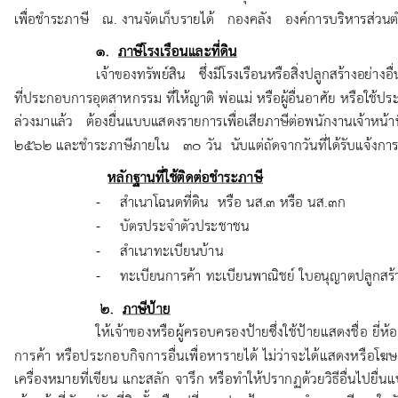
Search
Search
for: