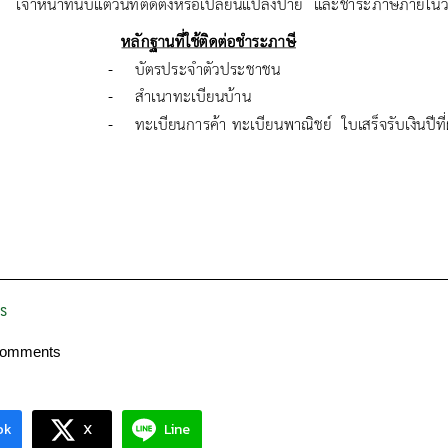
าร
Comments
ok
X
Line