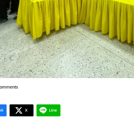
Comments
ok
X
Line