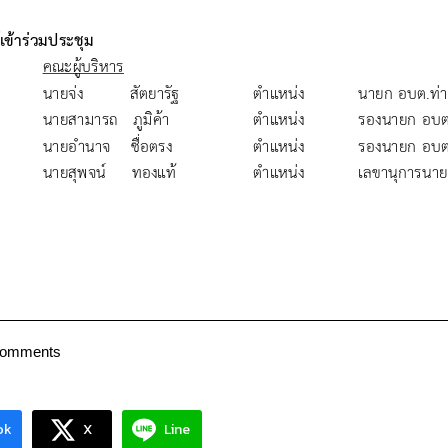
Comments
ok
X
Line