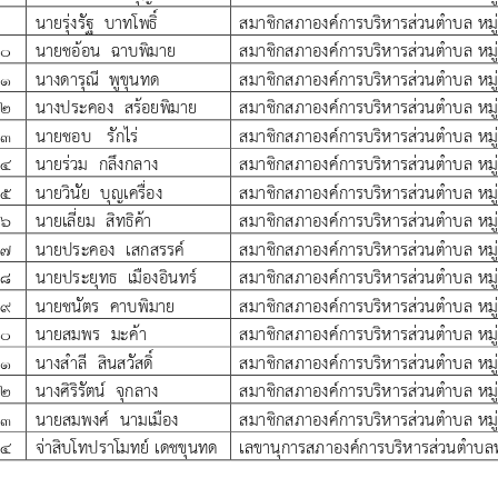
Search
Search
for: