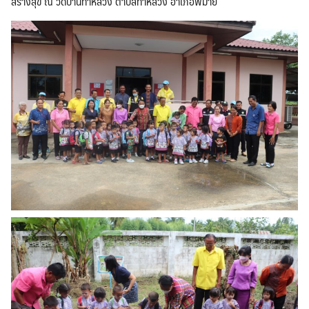
สร้างสุข ณ วัดบ้านท่าหลวง ตำบลท่าหลวง อำเภอพิมาย