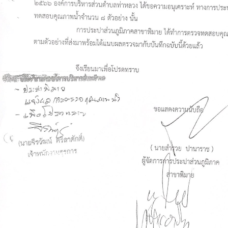
Search
Search
for: