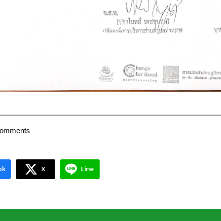
Comments
ok
X
Line