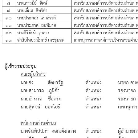
Search
Search
for: