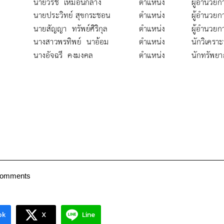
Comments
ok
X
Line